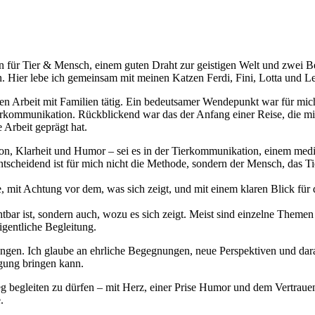
 für Tier & Mensch, einem guten Draht zur geistigen Welt und zwei Be
. Hier lebe ich gemeinsam mit meinen Katzen Ferdi, Fini, Lotta und L
chen Arbeit mit Familien tätig. Ein bedeutsamer Wendepunkt war für mic
rkommunikation. Rückblickend war das der Anfang einer Reise, die mi
Arbeit geprägt hat.
tion, Klarheit und Humor – sei es in der Tierkommunikation, einem med
tscheidend ist für mich nicht die Methode, sondern der Mensch, das Ti
 mit Achtung vor dem, was sich zeigt, und mit einem klaren Blick für 
htbar ist, sondern auch, wozu es sich zeigt. Meist sind einzelne Themen 
igentliche Begleitung.
sungen. Ich glaube an ehrliche Begegnungen, neue Perspektiven und dar
gung bringen kann.
g begleiten zu dürfen – mit Herz, einer Prise Humor und dem Vertrauen,
.